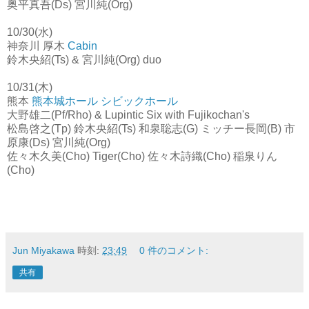
奥平真吾(Ds) 宮川純(Org)
10/30(水)
神奈川 厚木
Cabin
鈴木央紹(Ts) & 宮川純(Org) duo
10/31(木)
熊本
熊本城ホール シビックホール
大野雄二(Pf/Rho) & Lupintic Six with Fujikochan's
松島啓之(Tp) 鈴木央紹(Ts) 和泉聡志(G) ミッチー長岡(B) 市
原康(Ds) 宮川純(Org)
佐々木久美(Cho) Tiger(Cho) 佐々木詩織(Cho) 稲泉りん
(Cho)
Jun Miyakawa
時刻:
23:49
0 件のコメント:
共有