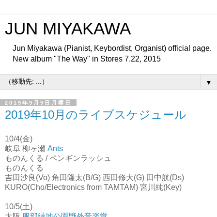
JUN MIYAKAWA
Jun Miyakawa (Pianist, Keybordist, Organist) official page.
New album "The Way" in Stores 7.22, 2015
▼
2019年9月9日月曜日
2019年10月のライブスケジュール
10/4(金)
岐阜 柳ヶ瀬
Ants
ものんくる / ペンギンラッシュ
ものんくる
吉田沙良(Vo) 角田隆太(B/G) 西田修大(G) 田中航(Ds)
KURO(Cho/Electronics from TAMTAM) 宮川純(Key)
10/5(土)
大阪
服部緑地公園野外音楽堂