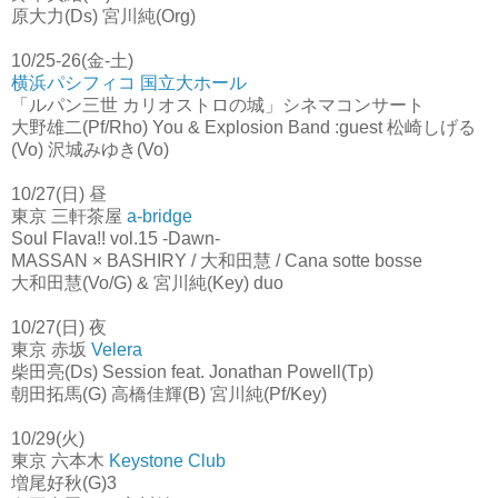
原大力(Ds) 宮川純(Org)
10/25-26(金-土)
横浜パシフィコ 国立大ホール
「ルパン三世 カリオストロの城」シネマコンサート
大野雄二(Pf/Rho) You & Explosion Band :guest 松崎しげる
(Vo) 沢城みゆき(Vo)
10/27(日) 昼
東京 三軒茶屋
a-bridge
Soul Flava!! vol.15 -Dawn-
MASSAN × BASHIRY / 大和田慧 / Cana sotte bosse
大和田慧(Vo/G) & 宮川純(Key) duo
10/27(日) 夜
東京 赤坂
Velera
柴田亮(Ds) Session feat. Jonathan Powell(Tp)
朝田拓馬(G) 高橋佳輝(B) 宮川純(Pf/Key)
10/29(火)
東京 六本木
Keystone Club
増尾好秋(G)3