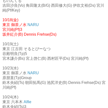
ものんくる
吉田沙良(Vo) 角田隆太(B/G) 西田修大(G) 伊吹文裕(Ds) 宮川
純(Pf/Key)
10/18(金)
東京 御茶ノ水
NARU
宮川純(Pf)3
坂井紅介(B) Dennis Frehse(Ds)
10/19(土)
東京 江古田 そるとぴーなつ
谷殿明良(Tp)5
宮木謙介(Bs) 宮上啓仁(B) 西村匠平(Ds) 宮川純(Pf)
10/23(水)
東京 御茶ノ水
NARU
原朋直(Tp)Group
鈴木央紹(Ts) 朝田拓馬(G) 池尻洋史(B) Dennis Frehse(Ds) 宮
川純(Pf)
10/24(木)
東京 六本木
Alfie
鈴木央紹(Ts)3