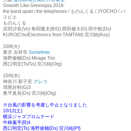
Smooth Like Greenspia 2019
the band apart / the telephones / ものんくる / JYOCHO / パ
スピエ
ものんくる
吉田沙良(Vo) 角田隆太(B/G) 西田修大(G) 田中航(Ds)
KURO(Cho/Electronics from TAMTAM) 宮川純(Key)
10/8(火)
東京 吉祥寺
Sometime
海野俊輔(Ds) Mirage Trio
西口明宏(Ts/Ss) 宮川純(Org)
10/9(水)
神奈川 新子安
グレコ
増尾好秋(G)3
奥平真吾(Ds) 宮川純(Org)
※台風の影響を考慮し中止となりました
10/12(土)
横浜ジャズプロムナード
中林薫平(B)4
西口明宏(Ts) 海野俊輔(Ds) 宮川純(Pf)