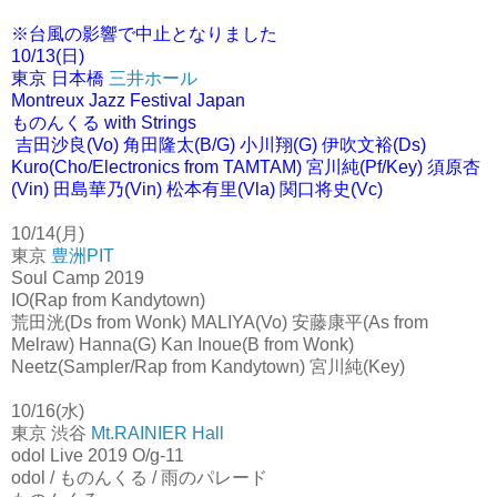
※台風の影響で中止となりました
10/13(日)
東京 日本橋
三井ホール
Montreux Jazz Festival Japan
ものんくる with Strings
吉田沙良(Vo) 角田隆太(B/G) 小川翔(G) 伊吹文裕(Ds)
Kuro(Cho/Electronics from TAMTAM) 宮川純(Pf/Key) 須原杏
(Vin) 田島華乃(Vin) 松本有里(Vla) 関口将史(Vc)
10/14(月)
東京
豊洲PIT
Soul Camp 2019
IO(Rap from Kandytown)
荒田洸(Ds from Wonk) MALIYA(Vo) 安藤康平(As from
Melraw) Hanna(G) Kan Inoue(B from Wonk)
Neetz(Sampler/Rap from Kandytown) 宮川純(Key)
10/16(水)
東京 渋谷
Mt.RAINIER Hall
odol Live 2019 O/g-11
odol / ものんくる / 雨のパレード