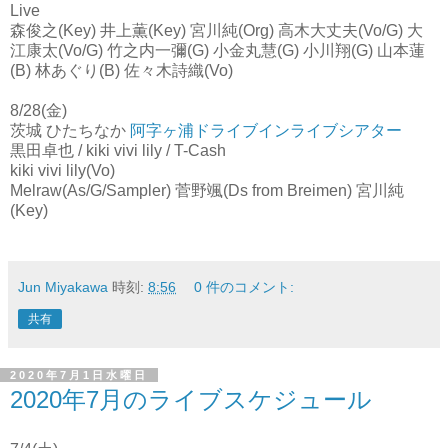
Live
森俊之(Key) 井上薫(Key) 宮川純(Org) 高木大丈夫(Vo/G) 大
江康太(Vo/G) 竹之内一彌(G) 小金丸慧(G) 小川翔(G) 山本蓮
(B) 林あぐり(B) 佐々木詩織(Vo)
8/28(金)
茨城 ひたちなか
阿字ヶ浦ドライブインライブシアター
黒田卓也 / kiki vivi lily / T-Cash
kiki vivi lily(Vo)
Melraw(As/G/Sampler) 菅野颯(Ds from Breimen) 宮川純
(Key)
Jun Miyakawa
時刻:
8:56
0 件のコメント:
共有
2020年7月1日水曜日
2020年7月のライブスケジュール