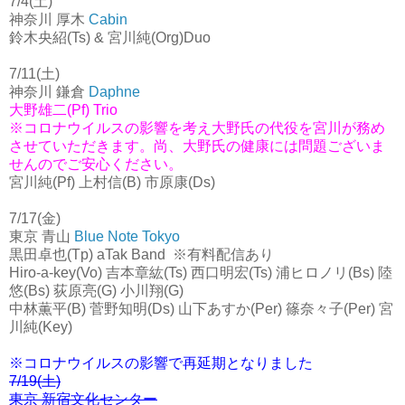
7/4(土)
神奈川 厚木
Cabin
鈴木央紹(Ts) & 宮川純(Org)Duo
7/11(土)
神奈川 鎌倉
Daphne
大野雄二(Pf) Trio
※コロナウイルスの影響を考え大野氏の代役を宮川が務め
させていただきます。尚、大野氏の健康には問題ございま
せんのでご安心ください。
宮川純(Pf) 上村信(B) 市原康(Ds)
7/17(金)
東京 青山
Blue Note Tokyo
黒田卓也(Tp) aTak Band ※有料配信あり
Hiro-a-key(Vo) 吉本章紘(Ts) 西口明宏(Ts) 浦ヒロノリ(Bs) 陸
悠(Bs) 荻原亮(G) 小川翔(G)
中林薫平(B) 菅野知明(Ds) 山下あすか(Per) 篠奈々子(Per) 宮
川純(Key)
※コロナウイルスの影響で再延期となりました
7/19(土)
東京 新宿文化センター