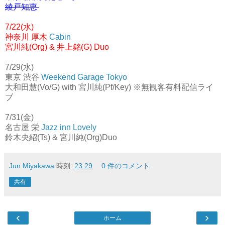
綾戸知恵
7/22(水)
神奈川 厚木
Cabin
宮川純(Org) & 井上銘(G) Duo
7/29(水)
東京 渋谷
Weekend Garage Tokyo
大和田慧(Vo/G) with 宮川純(Pf/Key) ※無観客有料配信ライ
ブ
7/31(金)
名古屋 栄
Jazz inn Lovely
鈴木央紹(Ts) & 宮川純(Org)Duo
Jun Miyakawa
時刻:
23:29
0 件のコメント:
共有
‹
›
ホーム