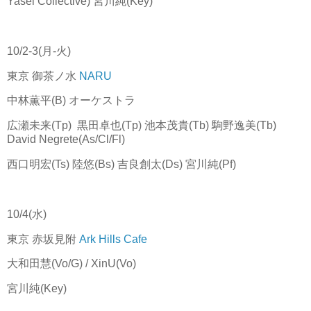
Yasei Collective) 宮川純(Key)
10/2-3(月-火)
東京 御茶ノ水
NARU
中林薫平(B) オーケストラ
広瀬未来(Tp) 黒田卓也(Tp) 池本茂貴(Tb) 駒野逸美(Tb)
David Negrete(As/Cl/Fl)
西口明宏(Ts) 陸悠(Bs) 吉良創太(Ds) 宮川純(Pf)
10/4(水)
東京 赤坂見附
Ark Hills Cafe
大和田慧(Vo/G) / XinU(Vo)
宮川純(Key)