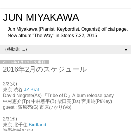
JUN MIYAKAWA
Jun Miyakawa (Pianist, Keybordist, Organist) official page.
New album "The Way" in Stores 7.22, 2015
▼
2016年1月19日火曜日
2016年2月のスケジュール
2/2(火)
東京 渋谷
JZ Brat
David Negrete(As) 「Tribe of D」Album release party
中村恵介(Tp) 中林薫平(B) 柴田亮(Ds) 宮川純(Pf/Key)
guest : 荻原亮(G) 市原ひかり(Vo)
2/3(水)
東京 北千住
Birdland
海野俊輔(Ds)3