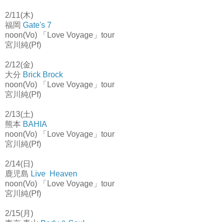
2/11(木)
福岡
Gate's 7
noon(Vo) 「Love Voyage」tour
宮川純(Pf)
2/12(金)
大分
Brick Brock
noon(Vo) 「Love Voyage」tour
宮川純(Pf)
2/13(土)
熊本
BAHIA
noon(Vo) 「Love Voyage」tour
宮川純(Pf)
2/14(日)
鹿児島
Live Heaven
noon(Vo) 「Love Voyage」tour
宮川純(Pf)
2/15(月)