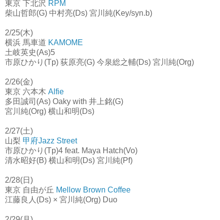
東京 下北沢
RPM
柴山哲郎(G) 中村亮(Ds) 宮川純(Key/syn.b)
2/25(木)
横浜 馬車道
KAMOME
土岐英史(As)5
市原ひかり(Tp) 荻原亮(G) 今泉総之輔(Ds) 宮川純(Org)
2/26(金)
東京 六本木
Alfie
多田誠司(As) Oaky with 井上銘(G)
宮川純(Org) 横山和明(Ds)
2/27(土)
山梨
甲府Jazz Street
市原ひかり(Tp)4 feat. Maya Hatch(Vo)
清水昭好(B) 横山和明(Ds) 宮川純(Pf)
2/28(日)
東京 自由が丘
Mellow Brown Coffee
江藤良人(Ds) × 宮川純(Org) Duo
2/29(月)