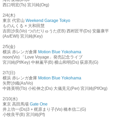
西口明宏(Ts) 宮川純(Org)
2/4(木)
東京 代官山
Weekend Garage Tokyo
ものんくる × 大和田慧
吉田沙良(Vo) つのだりゅうた(EB) 西村匠平(Ds) 安藤康平
(As/EWI) 宮川純(Key)
2/5(金)
横浜 赤レンガ倉庫
Motion Blue Yokohama
noon(Vo) 「Love Voyage」発売記念ライブ
宮川純(Pf/Key) 中林薫平(B) 横山和明(Ds) 荻原亮(G)
2/7(日)
横浜 赤レンガ倉庫
Motion Blue Yokohama
矢野沙織(As/Vo)
中路英明(Tb) 小松伸之(Ds) 大儀見元(Per) 宮川純(Pf/Org)
2/10(水)
東京 高田馬場
Gate One
井上功一(Ds)3 + 梶原まり子(Vo) 橋本信二(G)
小牧良平(B) 宮川純(Pf)