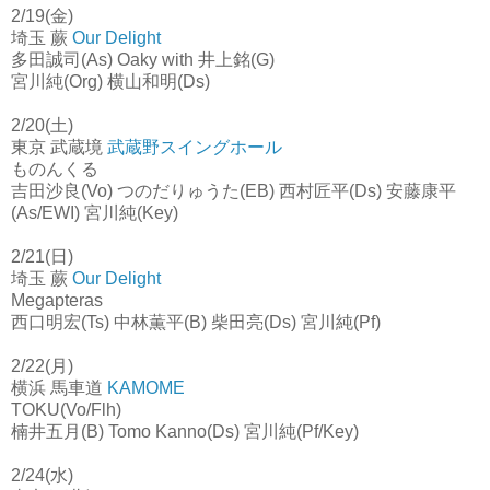
2/19(金)
埼玉 蕨
Our Delight
多田誠司(As) Oaky with 井上銘(G)
宮川純(Org) 横山和明(Ds)
2/20(土)
東京 武蔵境
武蔵野スイングホール
ものんくる
吉田沙良(Vo) つのだりゅうた(EB) 西村匠平(Ds) 安藤康平
(As/EWI) 宮川純(Key)
2/21(日)
埼玉 蕨
Our Delight
Megapteras
西口明宏(Ts) 中林薫平(B) 柴田亮(Ds) 宮川純(Pf)
2/22(月)
横浜 馬車道
KAMOME
TOKU(Vo/Flh)
楠井五月(B) Tomo Kanno(Ds) 宮川純(Pf/Key)
2/24(水)