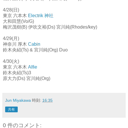
4/28(日)
東京 六本木
Electrik 神社
大和田慧(Vo/G)
梅沢茂樹(B) 伊吹文裕(Ds) 宮川純(Rhodes/key)
4/29(月)
神奈川 厚木
Cabin
鈴木央紹(Ts) & 宮川純(Org) Duo
4/30(火)
東京 六本木
Alfie
鈴木央紹(Ts)3
原大力(Ds) 宮川純(Org)
Jun Miyakawa
時刻:
16:35
共有
0 件のコメント: