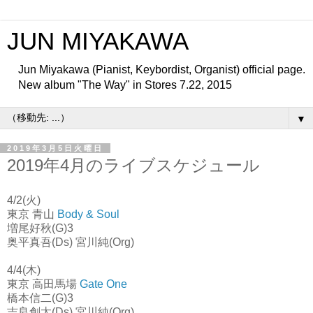
JUN MIYAKAWA
Jun Miyakawa (Pianist, Keybordist, Organist) official page.
New album "The Way" in Stores 7.22, 2015
▼
2019年3月5日火曜日
2019年4月のライブスケジュール
4/2(火)
東京 青山
Body & Soul
増尾好秋(G)3
奥平真吾(Ds) 宮川純(Org)
4/4(木)
東京 高田馬場
Gate One
橋本信二(G)3
吉良創太(Ds) 宮川純(Org)