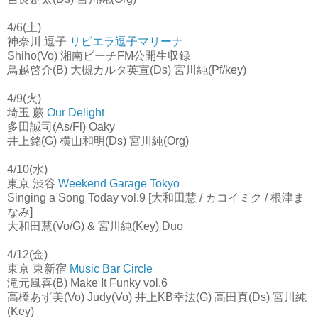
4/6(土)
神奈川 逗子
リビエラ逗子マリーナ
Shiho(Vo) 湘南ビーチFM公開生収録
鳥越啓介(B) 大槻カルタ英宣(Ds) 宮川純(Pf/key)
4/9(火)
埼玉 蕨
Our Delight
多田誠司(As/Fl) Oaky
井上銘(G) 横山和明(Ds) 宮川純(Org)
4/10(水)
東京 渋谷
Weekend Garage Tokyo
Singing a Song Today vol.9 [大和田慧 / カコイミク / 根津ま
なみ]
大和田慧(Vo/G) & 宮川純(Key) Duo
4/12(金)
東京 東新宿
Music Bar Circle
滝元風喜(B) Make It Funky vol.6
高橋あず美(Vo) Judy(Vo) 井上KB幸法(G) 高田真(Ds) 宮川純
(Key)