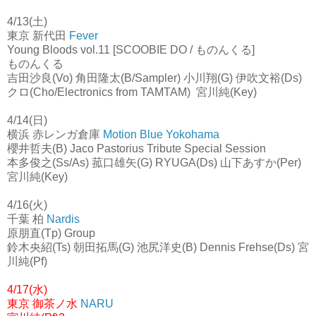
4/13(土)
東京 新代田
Fever
Young Bloods vol.11 [SCOOBIE DO / ものんくる]
ものんくる
吉田沙良(Vo) 角田隆太(B/Sampler) 小川翔(G) 伊吹文裕(Ds)
クロ(Cho/Electronics from TAMTAM) 宮川純(Key)
4/14(日)
横浜 赤レンガ倉庫
Motion Blue Yokohama
櫻井哲夫(B) Jaco Pastorius Tribute Special Session
本多俊之(Ss/As) 菰口雄矢(G) RYUGA(Ds) 山下あすか(Per)
宮川純(Key)
4/16(火)
千葉 柏
Nardis
原朋直(Tp) Group
鈴木央紹(Ts) 朝田拓馬(G) 池尻洋史(B) Dennis Frehse(Ds) 宮
川純(Pf)
4/17(水)
東京 御茶ノ水
NARU