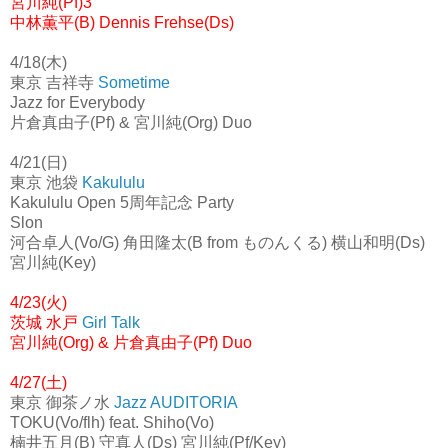
宮川純(Pf)3
中林薫平(B) Dennis Frehse(Ds)
4/18(木)
東京 吉祥寺
Sometime
Jazz for Everybody
片倉真由子(Pf) & 宮川純(Org) Duo
4/21(日)
東京 池袋
Kakululu
Kakululu Open 5周年記念 Party
Slon
河合卓人(Vo/G) 角田隆太(B from ものんくる) 横山和明(Ds)
宮川純(Key)
4/23(火)
茨城 水戸
Girl Talk
宮川純(Org) & 片倉真由子(Pf) Duo
4/27(土)
東京 御茶ノ水
Jazz AUDITORIA
TOKU(Vo/flh) feat. Shiho(Vo)
楠井五月(B) 守真人(Ds) 宮川純(Pf/Key)