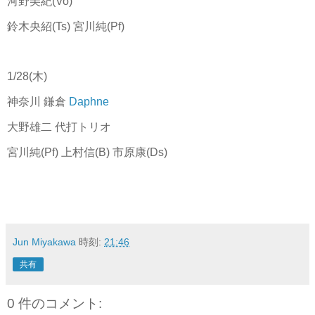
河野美紀(Vo)
鈴木央紹(Ts) 宮川純(Pf)
1/28(木)
神奈川 鎌倉
Daphne
大野雄二 代打トリオ
宮川純(Pf) 上村信(B) 市原康(Ds)
Jun Miyakawa
時刻:
21:46
共有
0 件のコメント: