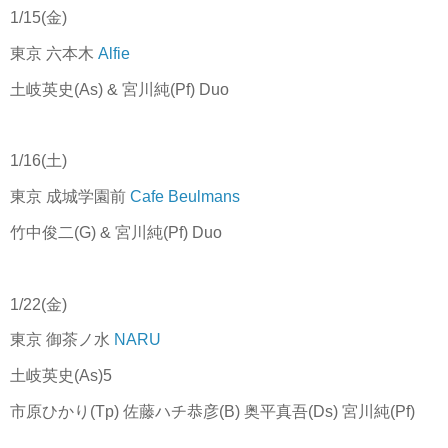
1/15(金)
東京 六本木
Alfie
土岐英史(As) & 宮川純(Pf) Duo
1/16(土)
東京 成城学園前
Cafe Beulmans
竹中俊二(G) & 宮川純(Pf) Duo
1/22(金)
東京 御茶ノ水
NARU
土岐英史(As)5
市原ひかり(Tp) 佐藤ハチ恭彦(B) 奥平真吾(Ds) 宮川純(Pf)