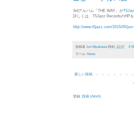
3rdアルバム「THE WAY」が
T5Jaz
詳しくは、T5Jazz Recordsの
http://www.t5jazz.com/2015/05/jun
投稿者
Jun Miyakawa
時刻:
12:07
0 
ラベル:
News
新しい投稿
登録:
投稿 (Atom)