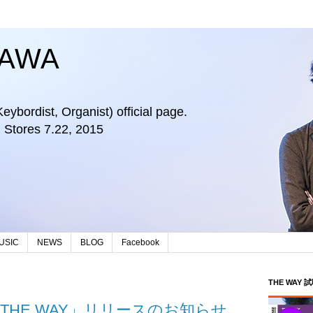
KAWA
bordist, Organist) official page.
Stores 7.22, 2015
USIC
NEWS
BLOG
Facebook
THE WAY 
HE WAY」リリースのお知らせ