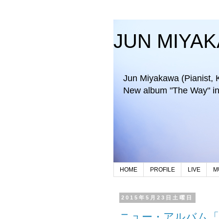
JUN MIYA
Jun Miyakawa (Pianist, Key
New album "The Way" in 
HOME
PROFILE
LIVE
M
2015年5月23日土曜日
ニュー・アルバム「T