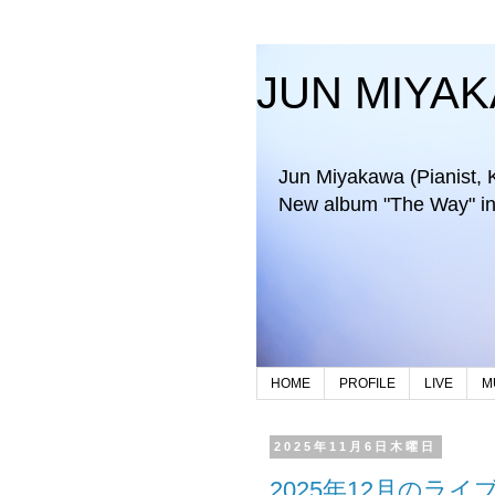
JUN MIYA
Jun Miyakawa (Pianist, Key
New album "The Way" in 
HOME
PROFILE
LIVE
M
2025年11月6日木曜日
2025年12月のラ