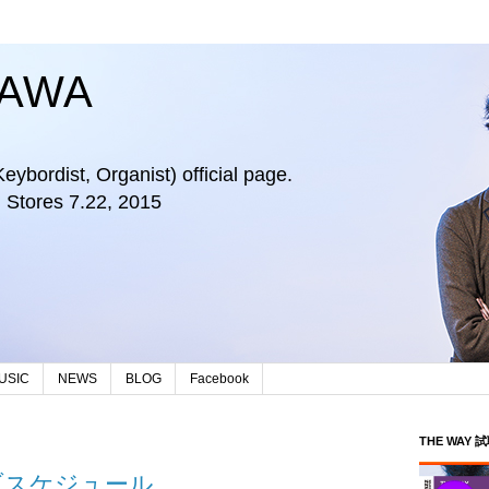
KAWA
bordist, Organist) official page.
Stores 7.22, 2015
USIC
NEWS
BLOG
Facebook
THE WAY 
イブスケジュール