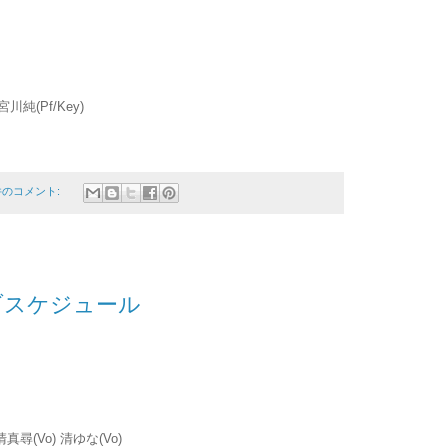
川純(Pf/Key)
件のコメント:
イブスケジュール
清真尋(Vo) 清ゆな(Vo)