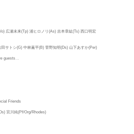
Key(Vo) 広瀬未来(Tp) 浦ヒロノリ(As) 吉本章紘(Ts) 西口明宏
 吉田サトシ(G) 中林薫平(B) 菅野知明(Ds) 山下あすか(Per)
e guests…
cial Friends
 宮川純(Pf/Org/Rhodes)