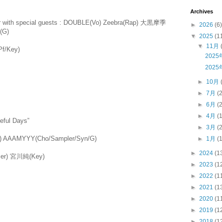
Archives
ar with special guests : DOUBLE(Vo) Zeebra(Rap) 大黒摩季
►
2026
(6)
(G)
▼
2025
(1
▼
11月
/Key)
202
202
►
10月
►
7月
(
►
6月
(
►
4月
(
ful Days”
►
3月
(
G) AAAMYYY(Cho/Sampler/Syn/G)
►
1月
(
►
2024
(1
r) 宮川純(Key)
►
2023
(1
►
2022
(1
►
2021
(1
►
2020
(1
►
2019
(1
►
2018
(1