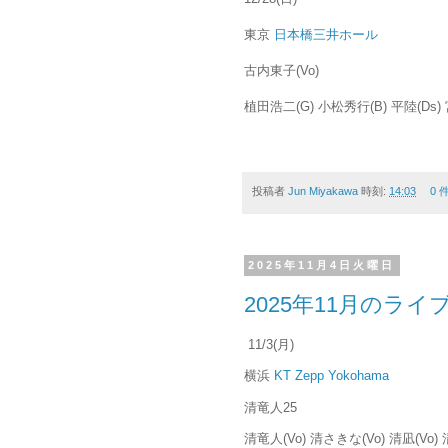
東京
日本橋三井ホール
古内東子(Vo)
植田浩二(G) 小松秀行(B) 平陸(Ds) 宮
投稿者
Jun Miyakawa
時刻:
14:03
0 
2025年11月4日火曜日
2025年11月のラ
11/3(月)
横浜
KT Zepp Yokohama
清竜人25
清竜人(Vo) 清さきな(Vo) 清凪(Vo) 