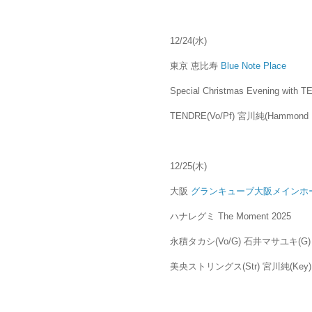
12/24(水)
東京 恵比寿
Blue Note Place
Special Christmas Evening with 
TENDRE(Vo/Pf) 宮川純(Hammond B3
12/25(木)
大阪
グランキューブ大阪メインホ
ハナレグミ The Moment 2025
永積タカシ(Vo/G) 石井マサユキ(G) 
美央ストリングス(Str) 宮川純(Key)