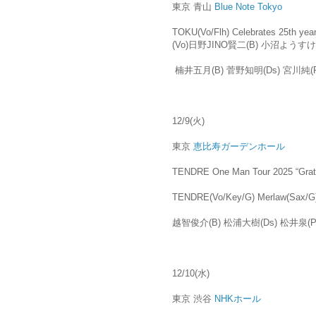
東京 青山
Blue Note Tokyo
TOKU(Vo/Flh) Celebrates 25th ye
(Vo)日野JINO賢二(B) 小沼ようすけ
楠井五月(B) 菅野知明(Ds) 宮川純(Pf
12/9(火)
東京
恵比寿ガーデンホール
TENDRE One Man Tour 2025 “Grate
TENDRE(Vo/Key/G) Merlaw(Sax/
越智俊介(B) 松浦大樹(Ds) 松井泉(Pe
12/10(水)
東京 渋谷
NHKホール