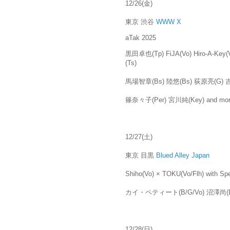
12/26(金)
東京 渋谷
WWW X
aTak 2025
黒田卓也(Tp) FiJA(Vo) Hiro-A-
(Ts)
馬場智章(Bs) 陸悠(Bs) 荻原亮(G)
篠奈々子(Per) 宮川純(Key) and mor
12/27(土)
東京 目黒
Blued Alley Japan
Shiho(Vo) × TOKU(Vo/Flh) with Spe
カイ・ペティート(B/G/Vo) 沼澤尚(Ds)
12/28(日)