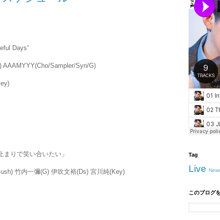
ful Days”
G) AAAMYYY(Cho/Sampler/Syn/G)
ey)
行き止まりで笑い合いたい」
Tag
Live
New
Push) 竹内一彌(G) 伊吹文裕(Ds) 宮川純(Key)
このブログ