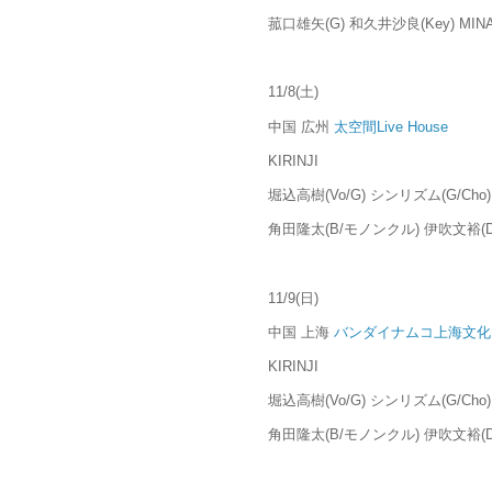
菰口雄矢(G) 和久井沙良(Key) MINA
11/8(土)
中国 広州
太空間Live House
KIRINJI
堀込高樹(Vo/G) シンリズム(G/Cho)
角田隆太(B/モノンクル) 伊吹文裕(Ds
11/9(日)
中国 上海
バンダイナムコ上海文化
KIRINJI
堀込高樹(Vo/G) シンリズム(G/Cho)
角田隆太(B/モノンクル) 伊吹文裕(Ds