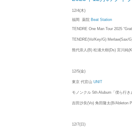
12/4(木)
福岡 薬院
Beat Station
TENDRE One Man Tour 2025 “Grate
TENDRE(Vo/Key/G) Merlaw(Sax/
熊代崇人(B) 松浦大樹(Ds) 宮川純(K
12/5(金)
東京 代官山
UNIT
モノンクル 5th Alubum「僕ら
吉田沙良(Vo) 角田隆太(B/Ableton 
12/7(日)