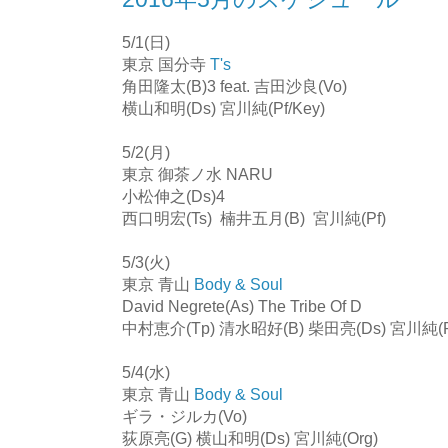
5/1(日)
東京 国分寺
T's
角田隆太(B)3 feat. 吉田沙良(Vo)
横山和明(Ds) 宮川純(Pf/Key)
5/2(月)
東京 御茶ノ水 NARU
小松伸之(Ds)4
西口明宏(Ts) 楠井五月(B) 宮川純(Pf)
5/3(火)
東京 青山
Body & Soul
David Negrete(As) The Tribe Of D
中村恵介(Tp) 清水昭好(B) 柴田亮(Ds) 宮川純(Pf
5/4(水)
東京 青山
Body & Soul
ギラ・ジルカ(Vo)
荻原亮(G) 横山和明(Ds) 宮川純(Org)