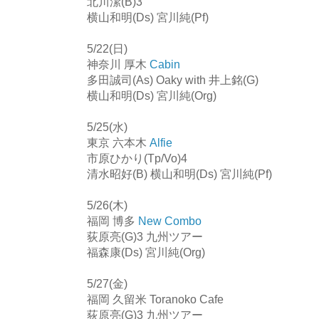
北川潔(B)3
横山和明(Ds) 宮川純(Pf)
5/22(日)
神奈川 厚木
Cabin
多田誠司(As) Oaky with 井上銘(G)
横山和明(Ds) 宮川純(Org)
5/25(水)
東京 六本木
Alfie
市原ひかり(Tp/Vo)4
清水昭好(B) 横山和明(Ds) 宮川純(Pf)
5/26(木)
福岡 博多
New Combo
荻原亮(G)3 九州ツアー
福森康(Ds) 宮川純(Org)
5/27(金)
福岡 久留米 Toranoko Cafe
荻原亮(G)3 九州ツアー