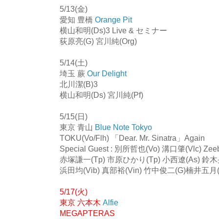
5/13(金)
愛知 豊橋
Orange Pit
横山和明(Ds)3 Live & セミナー
荻原亮(G) 宮川純(Org)
5/14(土)
埼玉 蕨
Our Delight
北川潔(B)3
横山和明(Ds) 宮川純(Pf)
5/15(日)
東京 青山
Blue Note Tokyo
TOKU(Vo/Flh) 「Dear. Mr. Sinatra」Again
Special Guest : 別所哲也(Vo) 溝口肇(Vlc) Zeeb
赤塚謙一(Tp) 市原ひかり(Tp) 小西遼(As) 鈴木
浜田均(Vib) 真部裕(Vin) 竹中俊二(G)
楠井五月(B
5/17(火)
東京 六本木
Alfie
MEGAPTERAS