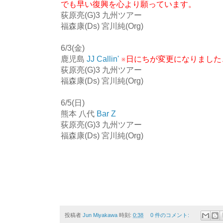
でも早い復興を心より願っています。
荻原亮(G)3 九州ツアー
福森康(Ds) 宮川純(Org)
6/3(金)
鹿児島
JJ Callin'
※日にちが変更になりました
荻原亮(G)3 九州ツアー
福森康(Ds) 宮川純(Org)
6/5(日)
熊本 八代
Bar Z
荻原亮(G)3 九州ツアー
福森康(Ds) 宮川純(Org)
投稿者
Jun Miyakawa
時刻:
0:38
0 件のコメント: