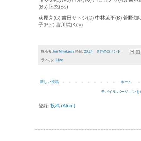
(Bs) 陸悠(Bs)
荻原亮(G)
吉田サトシ(G)
中林薫平(B) 菅野知明
子(Per) 宮川純(Key)
投稿者
Jun Miyakawa
時刻:
23:14
0 件のコメント:
ラベル:
Live
新しい投稿
ホーム
モバイル バージョンを
登録:
投稿 (Atom)