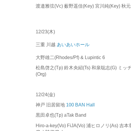
渡邉雅弦(Vc) 薮野遥佳(Key) 宮川純(Key) 秋元
12/23(木)
三重 川越
あいあいホール
大野雄二(Rhodes/Pf) & Lupintic 6
松島啓之(Tp) 鈴木央紹(Ts) 和泉聡志(G) ミッ
(Org)
12/24(金)
神戸 旧居留地
100 BAN Hall
黒田卓也(Tp) aTak Band
Hiro-a-key(Vo) FiJA(Vo) 浦ヒロノリ(As)