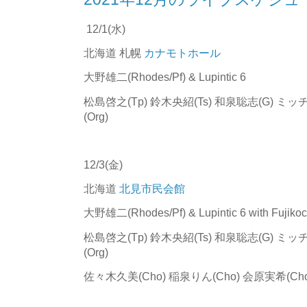
12/1(水)
北海道 札幌
カナモトホール
大野雄二(Rhodes/Pf) & Lupintic 6
松島啓之(Tp) 鈴木央紹(Ts) 和泉聡志(G) ミッ
(Org)
12/3(金)
北海道
北見市民会館
大野雄二(Rhodes/Pf) & Lupintic 6 with Fujikoc
松島啓之(Tp) 鈴木央紹(Ts) 和泉聡志(G) ミッ
(Org)
佐々木久美(Cho) 稲泉りん(Cho) 会原実希(Cho