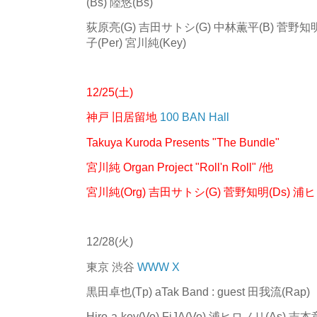
(Bs) 陸悠(Bs)
荻原亮(G)
吉田サトシ(G)
中林薫平(B) 菅野知明
子(Per) 宮川純(Key)
12/25(土)
神戸 旧居留地
100 BAN Hall
Takuya Kuroda Presents "The Bundle"
宮川純 Organ Project "Roll'n Roll" /他
宮川純(Org) 吉田サトシ(G) 菅野知明(Ds) 浦ヒロノリ
12/28(火)
東京 渋谷
WWW X
黒田卓也(Tp) aTak Band : guest 田我流(Rap)
Hiro-a-key(Vo) FiJA(Vo) 浦ヒロノリ(As)