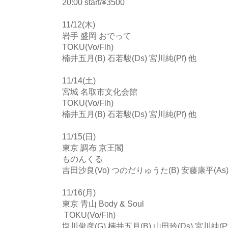
20:00 start/¥3500
11/12(木)
岩手 盛岡 おでって
TOKU(Vo/Flh)
楠井五月(B) 石若駿(Ds) 宮川純(Pf) 他
11/14(土)
宮城 名取市文化会館
TOKU(Vo/Flh)
楠井五月(B) 石若駿(Ds) 宮川純(Pf) 他
11/15(日)
東京 調布 京王閣
ものんくる
吉田沙良(Vo) つのだりゅうた(B) 安藤康平(As) 
11/16(月)
東京 青山 Body & Soul
TOKU(Vo/Flh)
塩川俊彦(G) 楠井五月(B) 山田玲(Ds) 宮川純(Pf