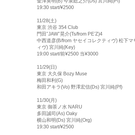
金澤英明(B) 今泉総之介(Ds) 宮川純(Pf)
19:30 start/¥2500
11/28(土)
東京 渋谷 354 Club
門田"JAW"晃介(Ts/from PE'Z)4
中西道彦(B/from ヤセイコレクティヴ) 松下マ
ィヴ) 宮川純(Key)
19:00 start/前¥2500 当¥3000
11/29(日)
東京 大久保 Bozy Muse
梅田和利(G)
和田アキラ(Vo) 野澤宏信(Ds) 宮川純(Pf)
11/30(月)
東京 御茶ノ水 NARU
多田誠司(As) Oaky
横山和明(Ds) 宮川純(Org)
19:30 start/¥2500