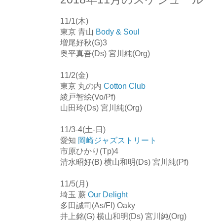
11/1(木)
東京 青山
Body & Soul
増尾好秋(G)3
奥平真吾(Ds) 宮川純(Org)
11/2(金)
東京 丸の内
Cotton Club
綾戸智絵(Vo/Pf)
山田玲(Ds) 宮川純(Org)
11/3-4(土-日)
愛知
岡崎ジャズストリート
市原ひかり(Tp)4
清水昭好(B) 横山和明(Ds) 宮川純(Pf)
11/5(月)
埼玉 蕨
Our Delight
多田誠司(As/Fl) Oaky
井上銘(G) 横山和明(Ds) 宮川純(Org)