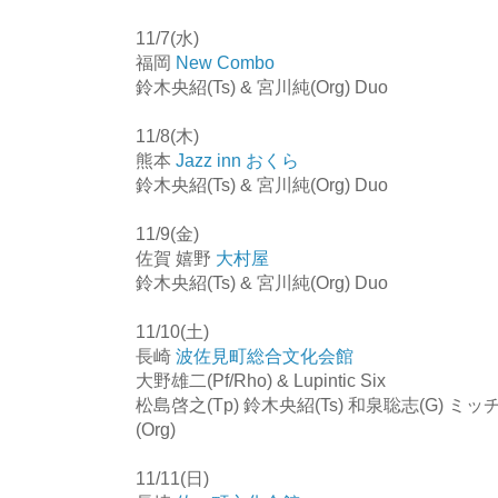
11/7(水)
福岡
New Combo
鈴木央紹(Ts) & 宮川純(Org) Duo
11/8(木)
熊本
Jazz inn おくら
鈴木央紹(Ts) & 宮川純(Org) Duo
11/9(金)
佐賀 嬉野
大村屋
鈴木央紹(Ts) & 宮川純(Org) Duo
11/10(土)
長崎
波佐見町総合文化会館
大野雄二(Pf/Rho) & Lupintic Six
松島啓之(Tp) 鈴木央紹(Ts) 和泉聡志(G) ミッ
(Org)
11/11(日)