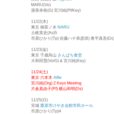
MARU(Vo)
渥美幸裕(G) 宮川純(Pf/Key)
11/22(木)
東京 御茶ノ水
NARU
土岐英史(As)5
市原ひかり(Tp) 佐藤ハチ恭彦(B) 奥平真吾(Ds)
11/23(金)
東京 千歳烏山
さんぱち食堂
大和田慧(Vo/G) & 宮川純(Key)
11/24(土)
東京 六本木
Alfie
宮川純(Org) 2 Keys Meeting
片倉真由子(Pf) 横山和明(Ds)
11/25(日)
宮城
栗原市けやき会館市民ホール
市原ひかり(Tp)4