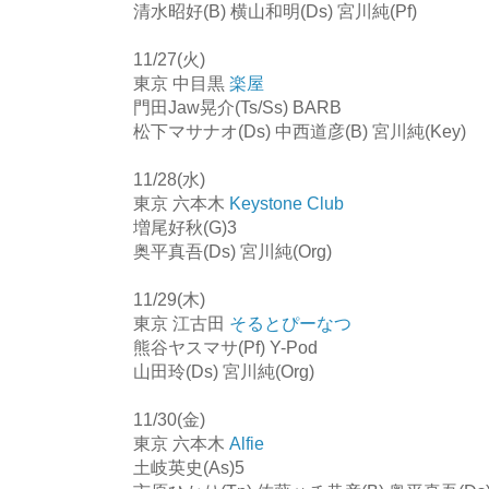
清水昭好(B) 横山和明(Ds) 宮川純(Pf)
11/27(火)
東京 中目黒
楽屋
門田Jaw晃介(Ts/Ss) BARB
松下マサナオ(Ds) 中西道彦(B) 宮川純(Key)
11/28(水)
東京 六本木
Keystone Club
増尾好秋(G)3
奥平真吾(Ds) 宮川純(Org)
11/29(木)
東京 江古田
そるとぴーなつ
熊谷ヤスマサ(Pf) Y-Pod
山田玲(Ds) 宮川純(Org)
11/30(金)
東京 六本木
Alfie
土岐英史(As)5