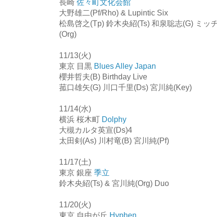
長崎
佐々町文化会館
大野雄二(Pf/Rho) & Lupintic Six
松島啓之(Tp) 鈴木央紹(Ts) 和泉聡志(G) ミッ
(Org)
11/13(火)
東京 目黒
Blues Alley Japan
櫻井哲夫(B) Birthday Live
菰口雄矢(G) 川口千里(Ds) 宮川純(Key)
11/14(水)
横浜 桜木町
Dolphy
大槻カルタ英宣(Ds)4
太田剣(As) 川村竜(B) 宮川純(Pf)
11/17(土)
東京 銀座
季立
鈴木央紹(Ts) & 宮川純(Org) Duo
11/20(火)
東京 自由が丘
Hyphen