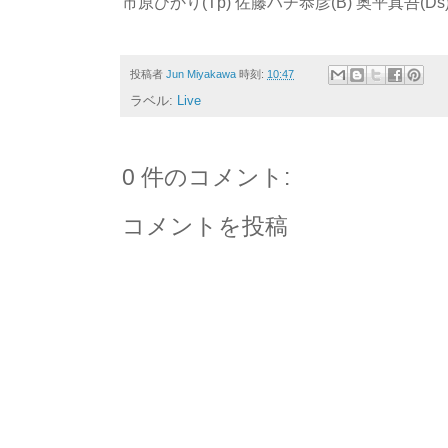
市原ひかり(Tp) 佐藤ハチ恭彦(B) 奥平真吾(Ds)
投稿者
Jun Miyakawa
時刻:
10:47
ラベル:
Live
0 件のコメント:
コメントを投稿