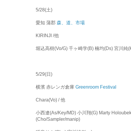
5/28(土)
愛知 蒲郡
森、道、市場
KIRINJI /他
堀込高樹(Vo/G) 千ヶ崎学(B) 楠均(Ds) 宮川純(K
5/29(日)
横濱 赤レンガ倉庫
Greenroom Festival
Chara(Vo) / 他
小西遼(As/Key/MD) 小川翔(G) Marty Holou
(Cho/Sampler/manip)