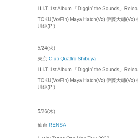
H.I.T. 1st Album 「Diggin' the Sounds」Relea
TOKU(Vo/Flh) Maya Hatch(Vo) 伊藤大輔(
川純(Pf)
5/24(火)
東京
Club Quattro Shibuya
H.I.T. 1st Album 「Diggin' the Sounds」Relea
TOKU(Vo/Flh) Maya Hatch(Vo) 伊藤大輔(
川純(Pf)
5/26(木)
仙台
RENSA