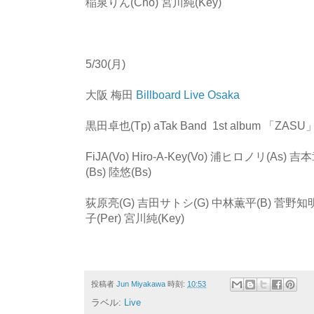
稲泉りん(Cho) 宮川純(Key)
5/30(月)
大阪 梅田
Billboard Live Osaka
黒田卓也(Tp) aTak Band 1st album 「ZASU」R
FiJA(Vo) Hiro-A-Key(Vo) 浦ヒロノリ(As)
(Bs) 陸悠(Bs)
荻原亮(G) 吉田サトシ(G) 中林薫平(B) 菅野知明
子(Per) 宮川純(Key)
投稿者
Jun Miyakawa
時刻:
10:53
ラベル:
Live