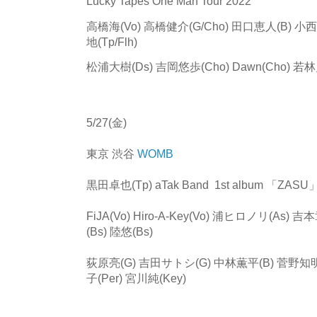
Lucky Tapes One Man Tour 2022
高橋海(Vo) 高橋健介(G/Cho) 田口恵人(B) 小西遼(
地(Tp/Flh)
松浦大樹(Ds) 吉岡悠歩(Cho) Dawn(Cho) 若林
5/27(金)
東京 渋谷
WOMB
黒田卓也(Tp) aTak Band 1st album 「ZASU」R
FiJA(Vo) Hiro-A-Key(Vo) 浦ヒロノリ(As)
(Bs) 陸悠(Bs)
荻原亮(G) 吉田サトシ(G) 中林薫平(B) 菅野知明
子(Per) 宮川純(Key)