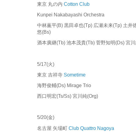
東京 丸の内
Cotton Club
Kunpei Nakabayashi Orchestra
中林薫平(B) 黒田卓也(Tp) 広瀬未来(Tp) 土井徳浩(A
悠(Bs)
酒本廣継(Tb) 池本茂貴(Tb) 菅野知明(Ds) 宮川純
5/17(火)
東京 吉祥寺
Sometime
海野俊輔(Ds) Mirage Trio
西口明宏(Ts/Ss) 宮川純(Org)
5/20(金)
名古屋 矢場町
Club Quattro Nagoya